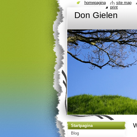
homepagina
site map
print
Don Gielen
W
Startpagina
Blog