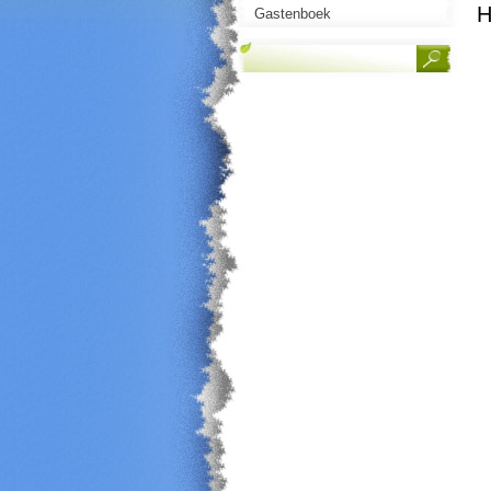
H
Gastenboek