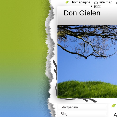
homepagina
site map
print
Don Gielen
Startpagina
Blog
A