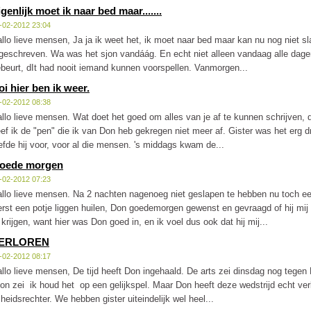
genlijk moet ik naar bed maar.......
-02-2012 23:04
llo lieve mensen, Ja ja ik weet het, ik moet naar bed maar kan nu nog niet s
geschreven. Wa was het sjon vandáág. En echt niet alleen vandaag alle dagen a
beurt, dIt had nooit iemand kunnen voorspellen. Vanmorgen...
oi hier ben ik weer.
-02-2012 08:38
llo lieve mensen. Wat doet het goed om alles van je af te kunnen schrijven, 
ef ik de "pen" die ik van Don heb gekregen niet meer af. Gister was het erg dru
efde hij voor, voor al die mensen. 's middags kwam de...
oede morgen
-02-2012 07:23
llo lieve mensen. Na 2 nachten nagenoeg niet geslapen te hebben nu toch ee
rst een potje liggen huilen, Don goedemorgen gewenst en gevraagd of hij mij 
 krijgen, want hier was Don goed in, en ik voel dus ook dat hij mij...
ERLOREN
-02-2012 08:17
llo lieve mensen, De tijd heeft Don ingehaald. De arts zei dinsdag nog tegen 
n zei ik houd het op een gelijkspel. Maar Don heeft deze wedstrijd echt ver
heidsrechter. We hebben gister uiteindelijk wel heel...