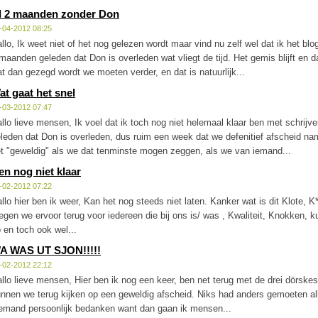
l 2 maanden zonder Don
-04-2012 08:25
llo, Ik weet niet of het nog gelezen wordt maar vind nu zelf wel dat ik het bl
maanden geleden dat Don is overleden wat vliegt de tijd. Het gemis blijft en 
t dan gezegd wordt we moeten verder, en dat is natuurlijk...
at gaat het snel
-03-2012 07:47
llo lieve mensen, Ik voel dat ik toch nog niet helemaal klaar ben met schrijv
leden dat Don is overleden, dus ruim een week dat we defenitief afscheid n
t "geweldig" als we dat tenminste mogen zeggen, als we van iemand...
en nog niet klaar
-02-2012 07:22
llo hier ben ik weer, Kan het nog steeds niet laten. Kanker wat is dit Klote, K
egen we ervoor terug voor iedereen die bij ons is/ was , Kwaliteit, Knokken, 
 en toch ook wel...
A WAS UT SJON!!!!!
-02-2012 22:12
llo lieve mensen, Hier ben ik nog een keer, ben net terug met de drei dörske
nnen we terug kijken op een geweldig afscheid. Niks had anders gemoeten alles
emand persoonlijk bedanken want dan gaan ik mensen...