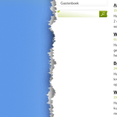
Gastenboek
A
15
Ha
2 
wa
W
01
Ha
ge
he
B
24
Ha
kr
op
W
23
Ha
ku
ni