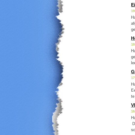
Ei
19
Ha
af
ge
H
18
Ha
ge
le
G
17
Ha
Ee
te
V
16
Ha
Do
sc